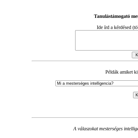
Tanulástámogató mest
Ide írd a kérdésed (tö
Példák amiket ki
K
A válaszokat mesterséges intellig